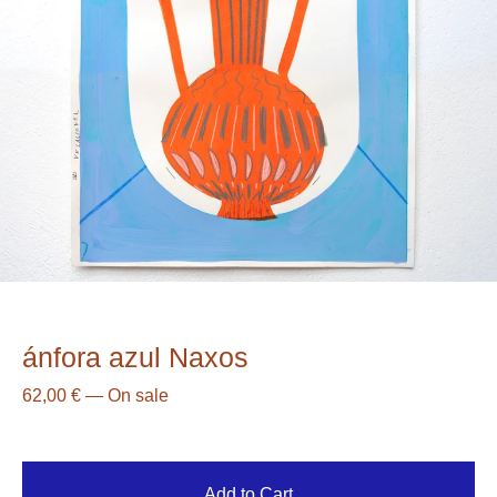
ánfora azul Naxos
62,00
€
—
On sale
Add to Cart