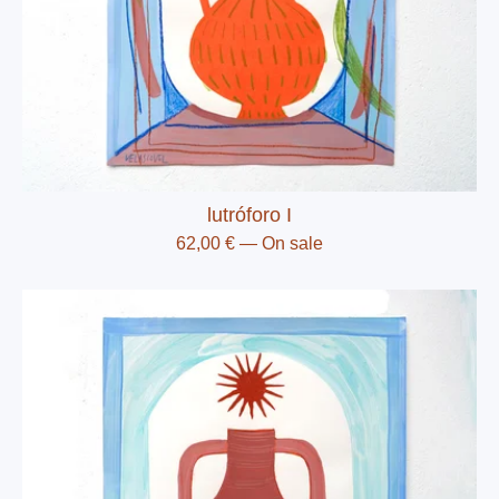
lutróforo I
62,00
€
— On sale